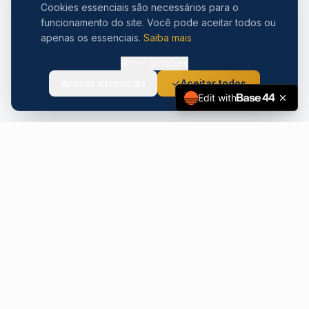
Cookies essenciais são necessários para o
funcionamento do site. Você pode aceitar todos ou
apenas os essenciais.
Saiba mais
Ver detalhes
Apenas essenciais
Aceitar todos
Edit with
Carlos Pimenta
CP
Deputado Estadual · MG
Médico e parlamentar comprometido com saúde,
desenvolvimento e dignidade para o Norte de Minas Gerais.